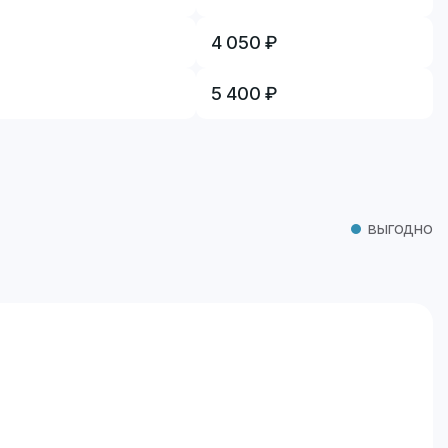
4 050 ₽
5 400 ₽
выгодно