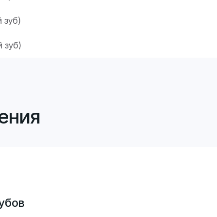
 зуб)
 зуб)
ения
убов