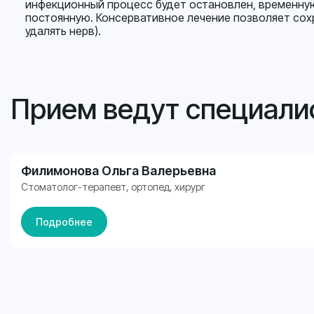
инфекционный процесс будет остановлен, временну
постоянную. Консервативное лечение позволяет сох
удалять нерв).
Прием ведут специали
Филимонова Ольга Валерьевна
Стоматолог-терапевт, ортопед, хирург
Стоматолог-терапевт, ортопед, хирург
Подробнее