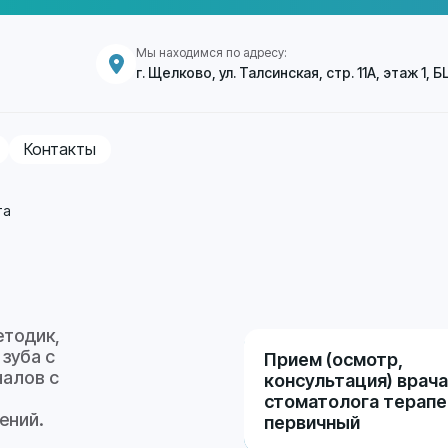
Мы находимся по адресу:
г. Щелково, ул. Талсинская, стр. 11А, этаж 1, 
Контакты
та
етодик,
зуба с
Прием (осмотр,
Первичный
алов с
консультация) врача
прием
стоматолога терапе
ений.
первичный
600 ₽