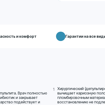
асность и комфорт
Гарантии на все вид
Хирургический (депульпир
 пульпита. Врач полностью
вычищает кариозную полос
тибиотик и закрывает
пломбировочным материал
карство подействует и
восстановлению не подлеж