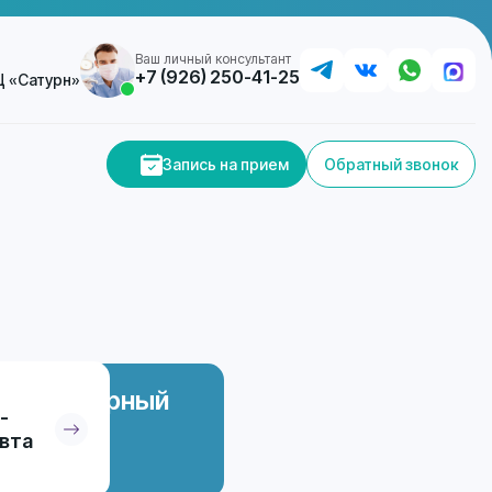
Ваш личный консультант
+7 (926) 250-41-25
БЦ «Сатурн»
Запись на прием
Обратный звонок
Повторный
-
прием
вта
500 ₽